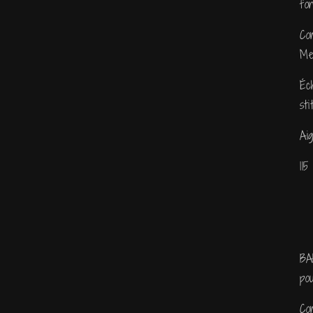
fo
Co
Me
Éc
st
Ai
11
BA
po
Co