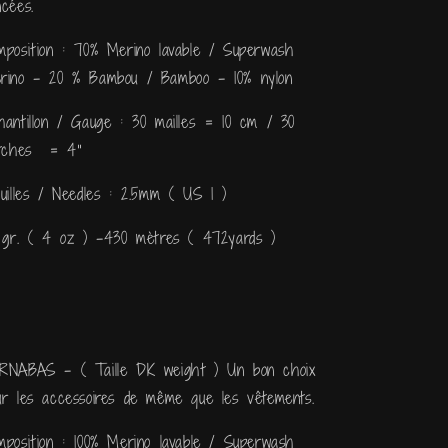
ncées.
mposition : 70% Merino lavable / Superwash
rino - 20 % Bambou / Bamboo - 10% nylon
hantillon / Gauge : 30 mailles = 10 cm / 30
itches = 4''
guilles / Needles : 2.5mm ( US 1 )
5 gr. ( 4 oz ) -430 mètres ( 472yards )
RNABAS - ( Taille DK weight ) Un bon choix
ur les accessoires de même que les vêtements.
mposition : 100% Merino lavable / Superwash