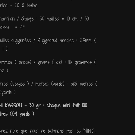
rino - 20 % Nylon
hantillon / Gauge : 30 mailles = 10 cm / 30
itches = 4''
guilles suggérées / Suggested needles : 2.5mm (
 1 )
ammes ( onces) / grams ( oz) : 115 grammes (
oz )
tres (verges ) / meters (yards) : 385 mètres (
0yards )
NI KASSOU - 30 gr : chaque mini fait 100
tres (109 yards )
enez note que nous ne bobinons pas les MINIS,