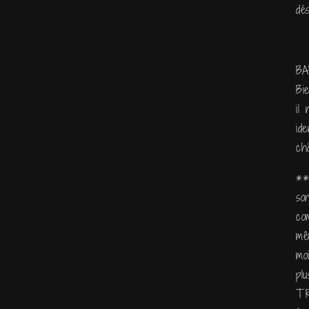
dés
BA
Bi
il
id
châ
**
so
co
mê
mo
pl
TR