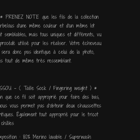
* PRENEZ NOTE que les fils de la collection
rbelous d'une même couleur et d'un même lot
nt semblables, mais tous uniques et différents, vu
 procédé utilisé pour les réaliser. Votre écheveau
 sera donc pas identique à celui de la photo,
is tout de même très ressemblant.
SSOU - ( Taille Sock / Fingering weight ) *
en que ce fil soit approprié pour faire des bas,
 nous vous permet pas d'obtenir deux chaussettes
entiques. Également tout approprié pour le tricot
 châles
mposition : 80% Merino lavable / Superwash