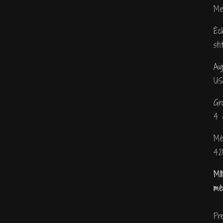
dans
Me
une
fenêtre
modale
Éc
st
Ai
US
Gr
4 
Mè
42
MI
mè
Pr