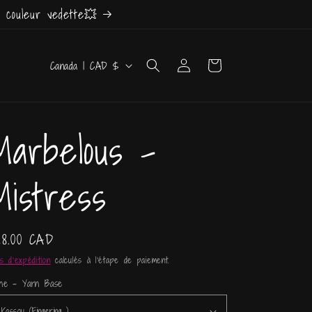
 couleur vedette💥
P
Connexion
Panier
Canada | CAD $
a
y
Marbelous -
s
/
Mistress
r
é
ix
28.00 CAD
g
bituel
is d'expédition
calculés à l'étape de paiement.
i
ine - Yarn Base
o