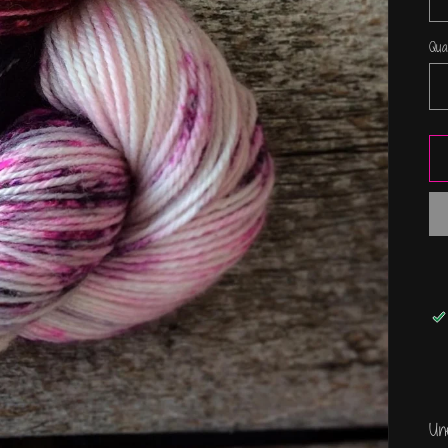
Qua
Qua
Un