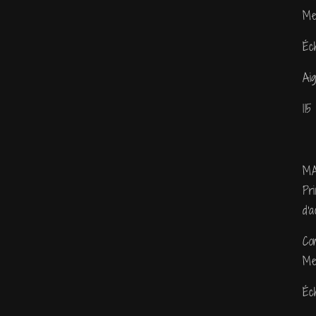
Me
Éc
Ai
11
MA
Pr
d'a
Co
Me
Éc