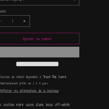
n
ntité
ntité
Réduire
Augmenter
la
la
quantité
quantité
Ajouter au panier
de
de
Marbelous
Marbelous
-
-
Mistress
Mistress
Service de retrait disponible à
Tricot-Thé Serré
Habituellement prête en 2 à 4 jours
Afficher les informations de la boutique
e section noire suivie d’une base off-white