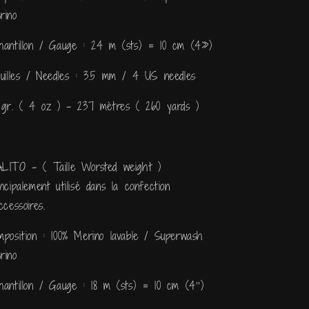
rino
hantillon / Gauge : 24 m (sts) = 10 cm (4»)
guilles / Needles : 3.5 mm / 4 US needles
5 gr. ( 4 oz ) - 237 mètres ( 260 yards )
LITO - ( Taille Worsted weight )
incipalement utilisé dans la confection
ccessoires.
mposition : 100% Merino lavable / Superwash
rino
hantillon / Gauge : 18 m (sts) = 10 cm (4’’)