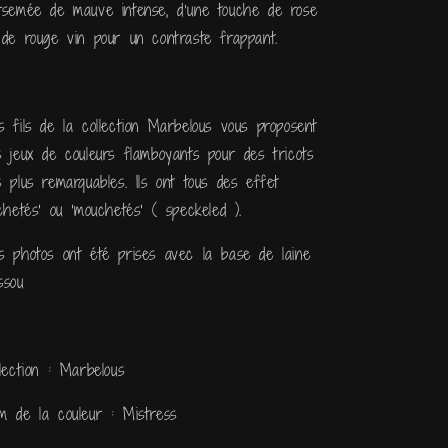
rsemée de mauve intense, d’une touche de rose
 de rouge vin pour un contraste frappant.
s fils de la collection Marbelous vous proposent
s jeux de couleurs flamboyants pour des tricots
s plus remarquables. Ils ont tous des effet
achetés' ou 'mouchetés' ( speckeled ).
s photos ont été prises avec la base de laine
ssou
llection : Marbelous
m de la couleur : Mistress